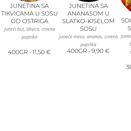
JUNETINA SA
JUNETINA SA
TIKVICAMA U SOSU
ANANASOM U
SO
OD OSTRIGA
SLATKO-KISELOM
SOSU
juneći but, tikvica, crvena
juneć
juneće meso, ananas, crvena
paprika
paprika
400GR • 9,90 €
400GR • 11,50 €
3