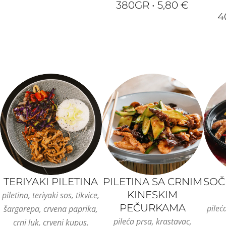
380GR • 5,80 €
4
TERIYAKI PILETINA
PILETINA SA CRNIM
SOČ
KINESKIM
piletina, teriyaki sos, tikvice,
PEČURKAMA
pileć
šargarepa, crvena paprika,
pileća prsa, krastavac,
crni luk, crveni kupus,