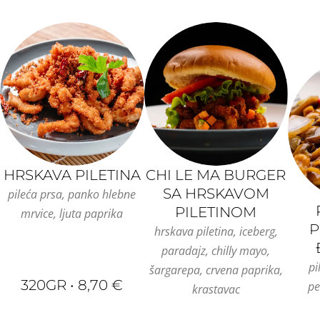
HRSKAVA PILETINA
CHI LE MA BURGER
SA HRSKAVOM
pileća prsa, panko hlebne
PILETINOM
mrvice, ljuta paprika
P
hrskava piletina, iceberg,
paradajz, chilly mayo,
pi
šargarepa, crvena paprika,
320GR • 8,70 €
pe
krastavac