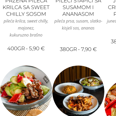
PRŽENA PILEĆA
PILEĆI ŠTAPICI SA
KRILCA SA SWEET
SUSAMOM I
CR
CHILLY SOSOM
ANANASOM
pileća krilca, sweet chilly,
pileća prsa, susam, slatko-
juneć
majonez,
kisjeli sos, ananas
kukuruzno brašno
3
400GR • 5,90 €
380GR • 7,90 €