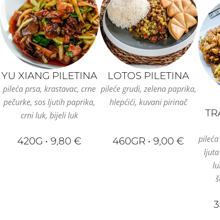
YU XIANG PILETINA
LOTOS PILETINA
pileća prsa, krastavac, crne
pileće grudi, zelena paprika,
pečurke, sos ljutih paprika,
hlepćići, kuvani pirinač
TR
crni luk, bijeli luk
pileća 
420G • 9,80 €
460GR • 9,00 €
ljut
lu
š
3